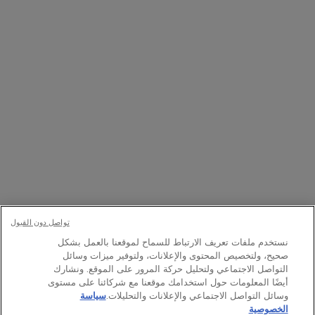
التسجيل
تواصلوا معنا
اتصل بالرقم
1111363 800
– من الإثنين إلى الأحد: 9 صباحًا حتى 9 مساءً
Whatsapp
– من الإثنين إلى الأحد: 9 صباحًا حتى 9 مساءً
أو
راسلنا عبر البريد الإلكتروني
تغيير اللغة:
﷼ - SA (AR)
×
تواصل دون القبول
نستخدم ملفات تعريف الارتباط للسماح لموقعنا بالعمل بشكل
صحيح، ولتخصيص المحتوى والإعلانات، ولتوفير ميزات وسائل
© Lancôme 2026
التواصل الاجتماعي ولتحليل حركة المرور على الموقع. ونشارك
أيضًا المعلومات حول استخدامك موقعنا مع شركائنا على مستوى
وسائل التواصل الاجتماعي والإعلانات والتحليلات.
سياسة
الخصوصية