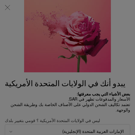
0
0 product in cart
المتاجر
عربة
التسوق
المحتوى الرئيسي
الخاصة
بي
أبسولو لي بارفان
الرئسية الصفحة
أبسولو ​
ترتيب حسب
ترتيب حسب
13 منتجات
افضل تطابق
تصفية
FILTER MENU
جديد
جديد
يبدو أنك في الولايات المتحدة الأمريكية
بعض الأشياء التي يجب معرفتها:
الأسعار والمدفوعات تظهر في SAR.
تعتمد تكاليف الشحن الدولي على الأصناف الخاصة بك وطريقة الشحن
والوجهة.
ليس في الولايات المتحدة الأمريكية ؟ قومي بتغيير بلدك