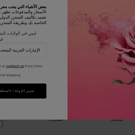
150.00 ﷼
136.00 ﷼
بعض الأشياء التي يجب معرفت
الأسعار والمدفوعات تظهر في R
 متوفّر - أبلغوني فور توفّره
WHEN THE قلم ليب لاينر IS AVAILABLE
الإضافة إلى حقيبة التسوق
ق
تعتمد تكاليف الشحن الدول
الخاصة بك وطريقة الشحن و
ليس في الولايات المت
قو
عيّنات مجانية مع كل طلبية
عملية دفع ولا أسهل
s or
contact us
if you have
nal shipping.
تغيير الدولة / المنطق
ان
برنامج الاستدامة​
مجلة الجمال​
العيش بمسؤولية
العناية بالبشرة​
أد
برينق ذا ورلد تو بلوم​​
المكياج​
اكتشف مكوّناتنا​
العطور​
الوظائف
الفعاليات​