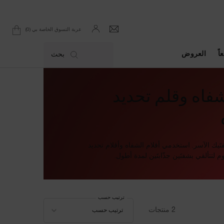
0
عربة التسوق الخاصة بي
0 product in cart
اً
العروض
بحث
شفاه وقلم تحديد
يك الآسر. استخدمي أقلام الشفاه وأقلام تحديد
 لتتألقي بشفتَين جذّابتَين لمدة أطول.
ترتيب حسب
ترتيب حسب
2 منتجات
ترتيب حسب