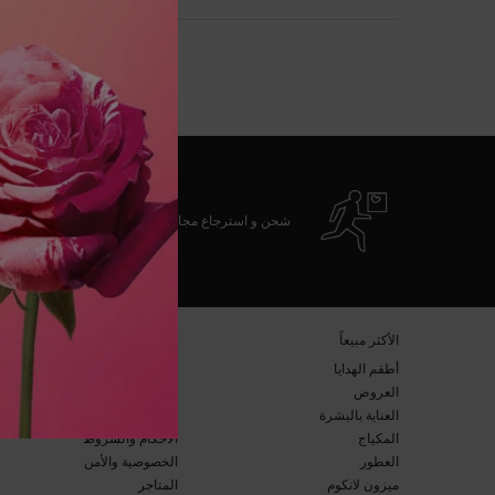
غير
شحن و استرجاع مجاني
تصفّح التذييل
​الأكثر مبيعاً​
خدمة العملاء​
أطقم الهدايا​
الأسئلة المتكرّرة​
العروض​
الشحن والإرجاع​
العناية بالبشرة​
التواصل معنا​
المكياج​
الأحكام والشروط​
العطور​
الخصوصية والأمن​
ميزون لانكوم​
المتاجر​