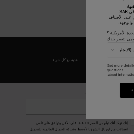
ها:
SA.
لم تحديد الشفاه ليب إيدول
ي على الأصناف
الوجهة.
حدة الأمريكية ؟
مي بتغيير بلدك
هدية مع كل شراء
Get more detail
questions
about internatio
ة
ضمي إلى عالم لانكوم الخاص
خل بريدك الإلكتروني*
إنك تؤكد أنك تبلغ من العمر 18 عامًا على الأقل وتوافق على تلقي
اتصالات من لوريال الشرق الأوسط وشركة الجمال العالمية للتجميل