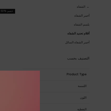
أقلام تحديد الشفاه
الشفاه
خصم %50
أحمر الشفاه
بلسم الشفاه
أقلام تحديد الشفاه
أحمر الشفاه السائل
التصنيف بحسب
Product Type
اللمسة
ق
اللون
One colour available
التغطية