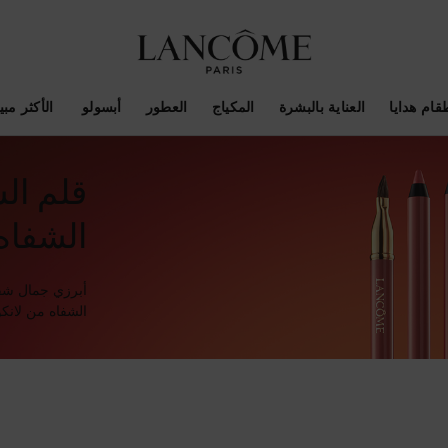
قام هدايا
العناية بالبشرة
المكياج
العطور
أبسولو ​
الأكثر مبيع
قلم ال
الشفاه
أبرزي جمال شفتَ
الشفاه من لانكوم