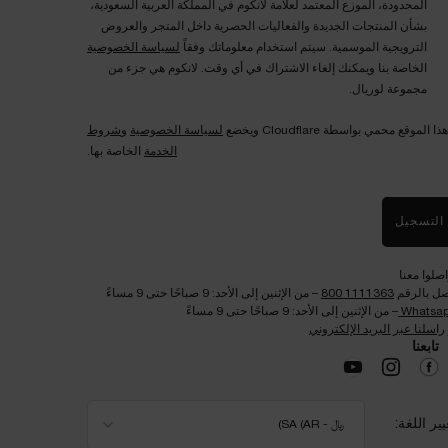
المحدودة، الموزع المعتمد لعلامة لانكوم في المملكة العربية السعودية،
بشأن المنتجات الجديدة والفعاليات الحصرية داخل المتجر والعروض
الترويجية الموسمية. سيتم استخدام معلوماتك وفقاً
لسياسة الخصوصية
الخاصة بنا ويمكنك إلغاء الاشتراك في أي وقت. لانكوم هي جزء من
مجموعة لوريال.
هذا الموقع محمي بواسطة Cloudflare ويخضع
لسياسة الخصوصية
و
شروط
الخدمة
الخاصة بها.
التسجيل
اصلوا معنا
صل بالرقم
1111363 800
– من الإثنين إلى الأحد: 9 صباحًا حتى 9 مساءً
Whatsa
– من الإثنين إلى الأحد: 9 صباحًا حتى 9 مساءً
راسلنا عبر البريد الإلكتروني
تابعنا​
يير اللغة:
﷼ - SA (AR)