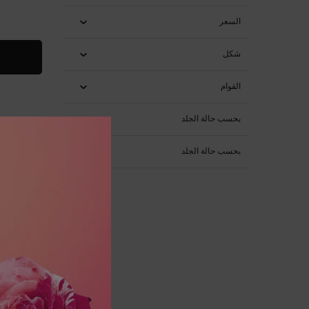
السعر
شكل
القوام
بحسب حالة الجلد
بحسب حالة الجلد
LAN كريم أبسولو ريش-60 مل 60 مل