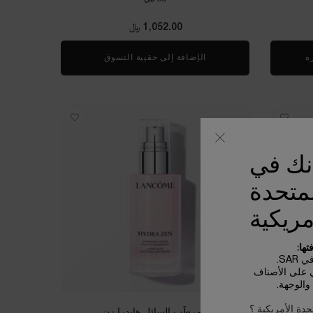
1,052.00 ﷼
ره
WHEN THE كريم أبسولو سوف IS AVAILABLE
الإضافة إلى حقيبة التسوق
كريم أبسولو سوفت - كبسولات 
أنك في
لمتحدة
مريكية
ها:
SA.
ي على الأصناف
الوجهة.
حدة الأمريكية ؟
التعبئة
المرطّب السائل هايدرا زِن