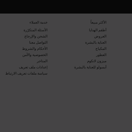
تصفّح التذييل
​الأكثر مبيعاً​
خدمة العملاء​
أطقم الهدايا​
الأسئلة المتكرّرة​
العروض​
الشحن والإرجاع​
العناية بالبشرة​
التواصل معنا​
المكياج​
الأحكام والشروط​
العطور​
الخصوصية والأمن​
ميزون لانكوم​
المتاجر​
أبسولو للعناية بالبشرة​
إعدادات ملف تعريف
سياسة ملفات تعريف الارتباط