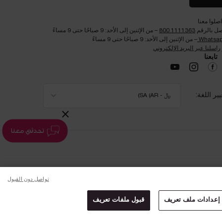
اصلوا معنا
صل بالرقم
1111363 800
– من الإثنين إلى الأحد: 9 صباحًا حتى 9 مساءً
Whatsa
– من الإثنين إلى الأحد: 9 صباحًا حتى 9 مساءً
راسلنا عبر البريد الإلكتروني
تابعنا​
يير اللغة:
﷼ - SA (AR)
×
تواصل دون القبول
إعدادات ملف تعريف
قبول ملفات تعريف
لماذا التسوق عبر الإنترنت؟
المحادثة