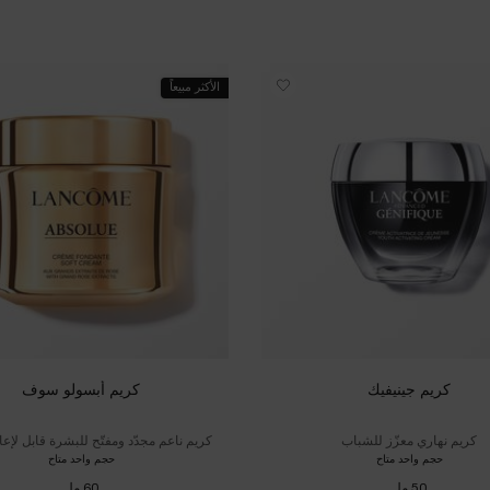
الأكثر مبيعاً
كريم جينيفيك
كريم أبسولو سوف
كريم نهاري معزّز للشباب
كريم ناعم مجدّد ومفتّح للبشرة قابل لإعاد
حجم واحد متاح
حجم واحد متاح
50 مل
60 مل