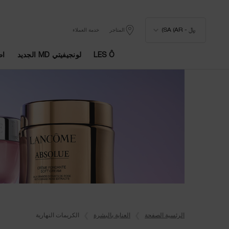
﷼ - SA (AR)
المتاجر
خدمة العملاء
LES Ô
لونجيفيتي MD الجديد
اط
المحتوى الرئيسي
الرئسية الصفحة
العناية بالبشرة
الكريمات النهارية