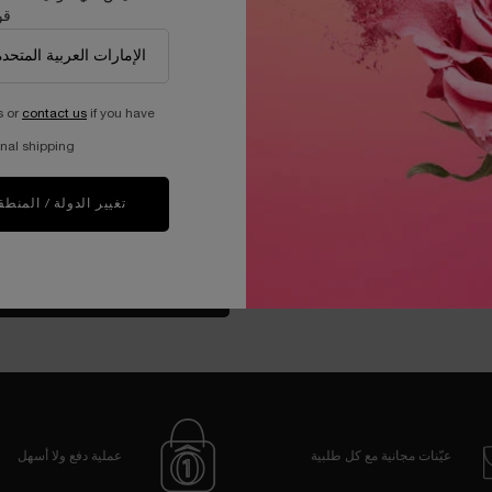
قو
كريم غني مجدّد ومفتّح للبشرة
كريم غني مجدّد ومفتّح للبشرة
حجم واحد متاح
حجم واحد متاح
60 مل
60 مل
s or
contact us
if you have
1,351.00 ﷼
1,013.00 ﷼
nal shipping.
الإضافة إلى حقيبة التسوق
LAN كريم أبسولو ريش-60 مل 60 مل
الإضافة إلى حقيبة التسوق
ك
تغيير الدولة / المنطق
تحميل المزيد من المنتجات
عيّنات مجانية مع كل طلبية
عملية دفع ولا أسهل