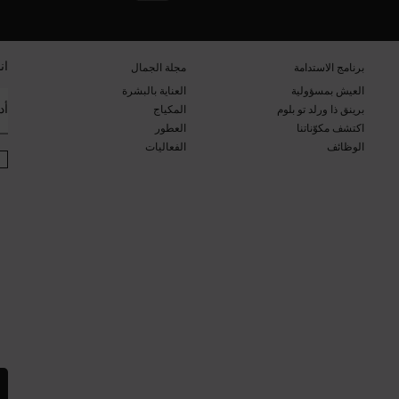
ان
برنامج الاستدامة​
مجلة الجمال​
العيش بمسؤولية
العناية بالبشرة​
أد
برينق ذا ورلد تو بلوم​​
المكياج​
اكتشف مكوّناتنا​
العطور​
الوظائف
الفعاليات​