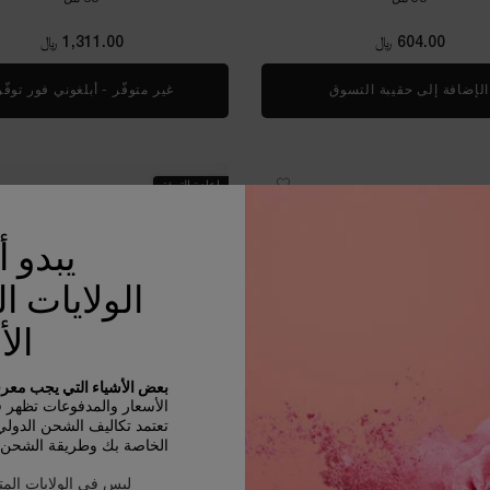
604.00 ﷼
1,311.00 ﷼
الإضافة إلى حقيبة التسوق
كريم جينيفيك
غير متوفّر - أبلغوني فور توفّ
إعادة التعبئة
يبدو 
الولايات ا
الأ
بعض الأشياء التي يجب معرفت
الأسعار والمدفوعات تظهر في R
تعتمد تكاليف الشحن الدول
الخاصة بك وطريقة الشحن و
ليس في الولايات المت
كريم أبسولو ريش - كبسولات إعادة 