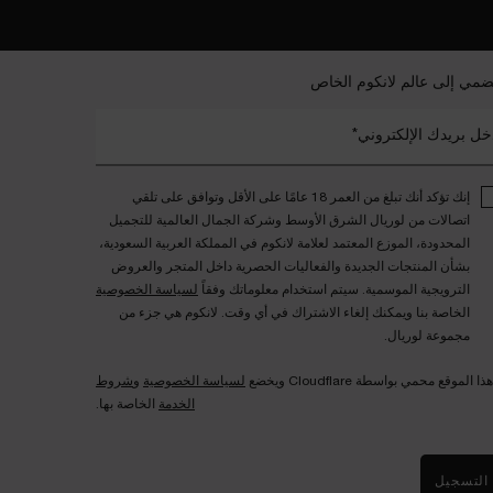
ضمي إلى عالم لانكوم الخاص
خل بريدك الإلكتروني*
إنك تؤكد أنك تبلغ من العمر 18 عامًا على الأقل وتوافق على تلقي
اتصالات من لوريال الشرق الأوسط وشركة الجمال العالمية للتجميل
المحدودة، الموزع المعتمد لعلامة لانكوم في المملكة العربية السعودية،
بشأن المنتجات الجديدة والفعاليات الحصرية داخل المتجر والعروض
الترويجية الموسمية. سيتم استخدام معلوماتك وفقاً
لسياسة الخصوصية
الخاصة بنا ويمكنك إلغاء الاشتراك في أي وقت. لانكوم هي جزء من
مجموعة لوريال.
هذا الموقع محمي بواسطة Cloudflare ويخضع
لسياسة الخصوصية
و
شروط
الخدمة
الخاصة بها.
التسجيل