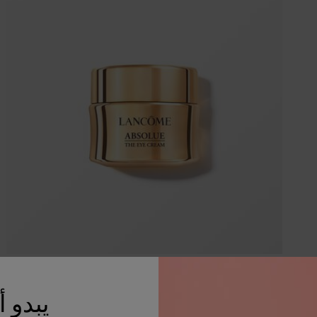
كريم العيون أبسولو
يبدو 
كريم أبسولو المجدّد للعيون