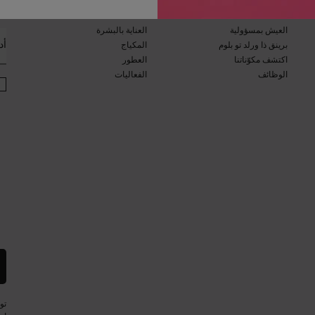
ان
برنامج الاستدامة​
مجلة الجمال​
العيش بمسؤولية
العناية بالبشرة​
أد
برينق ذا ورلد تو بلوم​​
المكياج​
اكتشف مكوّناتنا​
العطور​
الوظائف
الفعاليات​
تو