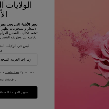
حجم واحد متاح
الولايات ا
20 مل
الأ
644.00 ﷼
بعض الأشياء التي يجب معرفت
ينيفيك
غير متوفّر - أبلغوني فور توفّره
WHEN THE كريم العيون أبسولو IS AVAILABLE
الأسعار والمدفوعات تظهر في R
تعتمد تكاليف الشحن الدول
الخاصة بك وطريقة الشحن و
ليس في الولايات المت
قو
s or
contact us
if you have
nal shipping.
عيّنات مجانية مع كل طلبية
عملية دفع ولا أسهل
تغيير الدولة / المنطق