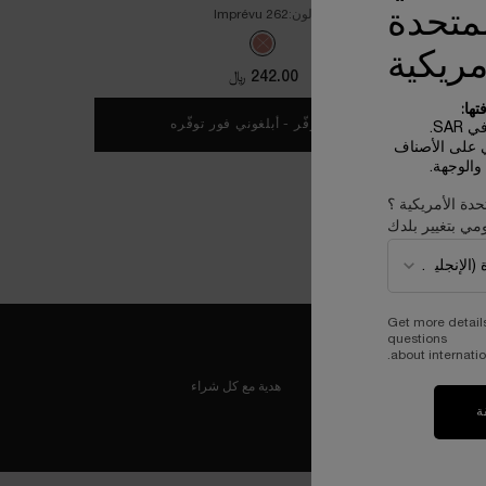
لمتحدة
لون:
262 Imprévu
One colour available
Selected
The product variation is out of stock, 262 Imprévu color for أحمر الشفاه ل
مريكية
242.00 ﷼
ها:
غير متوفّر - أبلغوني فور توفّره
WHEN THE أحمر الشفاه لابسولو روج كريم IS AVAILABLE
SA.
ي على الأصناف
الوجهة.
حدة الأمريكية ؟
مي بتغيير بلدك
Get more detail
questions
about internatio
هدية مع كل شراء
ة