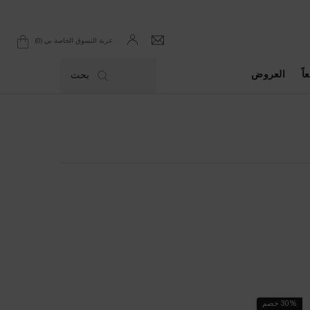
0
عربة التسوق الخاصة بي
0 product in cart
اً
العروض
بحث
30% خصم
الأكثر