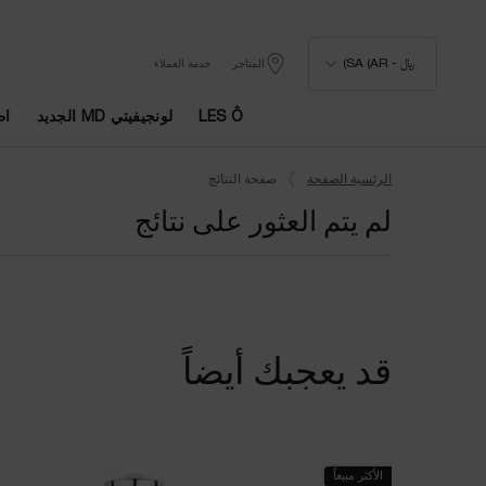
﷼ - SA (AR)
المتاجر
خدمة العملاء
LES Ô
لونجيفيتي MD الجديد
اط
المحتوى الرئيسي
الرئسية الصفحة
صفحة النتائج
لم يتم العثور على نتائج
قد يعجبك أيضاً
الأكثر مبيعاً