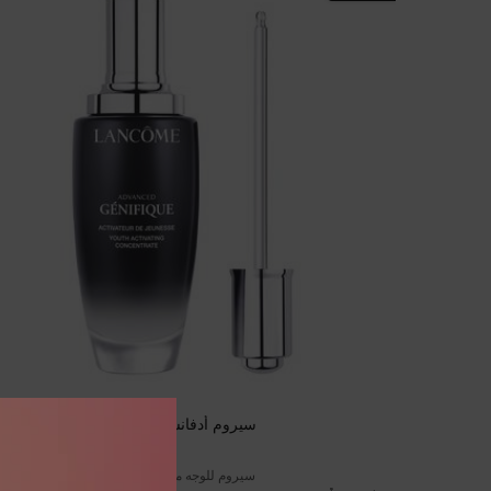
سيروم أدفانسد جينيفيك
سيروم للوجه معزّز للشباب