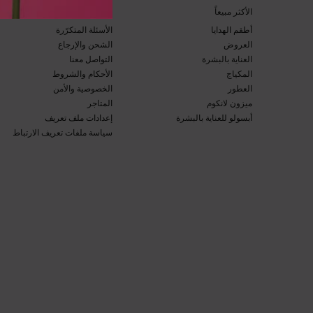
​الأكثر مبيعاً​
خدمة العملاء​
أطقم الهدايا​
الأسئلة المتكرّرة​
العروض​
الشحن والإرجاع​
العناية بالبشرة​
التواصل معنا​
المكياج​
الأحكام والشروط​
العطور​
الخصوصية والأمن​
ميزون لانكوم​
المتاجر​
أبسولو للعناية بالبشرة​
إعدادات ملف تعريف
سياسة ملفات تعريف الارتباط