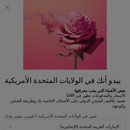
0
0 product in cart
المتاجر
عربة
التسوق
المحتوى الرئيسي
الخاصة
بي
يبدو أنك في الولايات المتحدة الأمريكية
بعض الأشياء التي يجب معرفتها:
البشرة المفتقرة إلى الترطيب
الأسعار والمدفوعات تظهر في SAR.
تعتمد تكاليف الشحن الدولي على الأصناف الخاصة بك وطريقة الشحن
والوجهة.
تألّقي ببشرة مُغذّاة ومرطّبة تفيض إشراقاً وجمالاً
ليس في الولايات المتحدة الأمريكية ؟ قومي بتغيير بلدك
البشرة المفتقرة إلى الترطيب