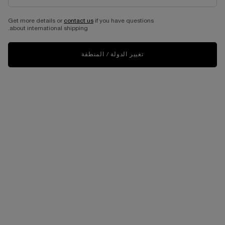
Get more details or
contact us
if you have questions
الرئسية الصفحة
العناية بالبشرة
about international shipping.
ترتيب حسب
ترتيب حسب
8 منتجات
ترتيب حسب
تصفية
FILTER MENU
تغيير الدولة / المنطقة
كريم أدفانسد جينيفيك نايت
كريم هايدرا زِن نوي المضاد لعلامات
الإجهاد
كريم ليلي يرمّم حاجز البشرة
كريم ليلي مرطّب ومنعّم للبشرة
حجم واحد متاح
حجم واحد متاح
50 مل
50 مل