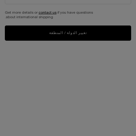
Get more details or
contact us
if you have questions
about international shipping.
تغيير الدولة / المنطقة
Select a size:
200 مل
400 مل
Selected
, 2 of 2
Selected
, 1 of 2