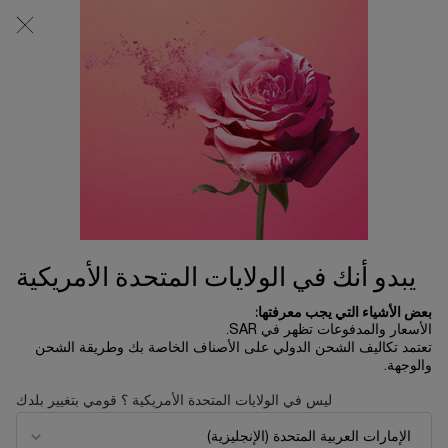
0
0 product in cart
المتاجر
عربة
التسوق
المحتوى الرئيسي
الخاصة
بي
الرئسية الصفحة
يوم لانكوم
ليه غالاتيه كونفور
ميلك مريح ومزيل للمكياج
164.00 ﷼
يبدو أنك في الولايات المتحدة الأمريكية
بعض الأشياء التي يجب معرفتها:
الأسعار والمدفوعات تظهر في SAR.
تعتمد تكاليف الشحن الدولي على الأصناف الخاصة بك وطريقة الشحن
والوجهة.
ليس في الولايات المتحدة الأمريكية ؟ قومي بتغيير بلدك