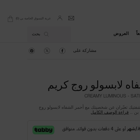
0
عربة التسوق الخاصة بي
0 product in cart
اً
العروض
بحث
مشاركة على Facebook
مشاركة على Twitter
مشاركة على Pinterest
مشاركة على
اه لابسولو روج كريم
CREAMY LUMINOUS - SATI
ي شفتيك تعبّران عن شخصيتك مع أحمر الشفاه لابسولو روج
بن ...
قراءة الوصف الكامل