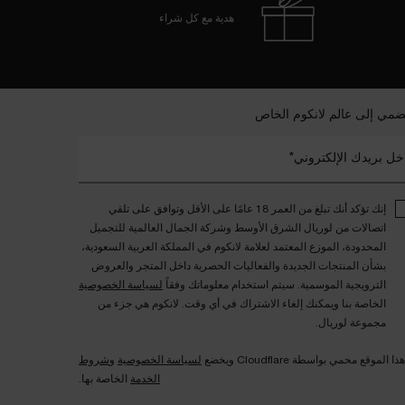
هدية مع كل شراء
ضمي إلى عالم لانكوم الخاص
خل بريدك الإلكتروني*
إنك تؤكد أنك تبلغ من العمر 18 عامًا على الأقل وتوافق على تلقي
اتصالات من لوريال الشرق الأوسط وشركة الجمال العالمية للتجميل
المحدودة، الموزع المعتمد لعلامة لانكوم في المملكة العربية السعودية،
بشأن المنتجات الجديدة والفعاليات الحصرية داخل المتجر والعروض
الترويجية الموسمية. سيتم استخدام معلوماتك وفقاً
لسياسة الخصوصية
الخاصة بنا ويمكنك إلغاء الاشتراك في أي وقت. لانكوم هي جزء من
مجموعة لوريال.
هذا الموقع محمي بواسطة Cloudflare ويخضع
لسياسة الخصوصية
و
شروط
الخدمة
الخاصة بها.