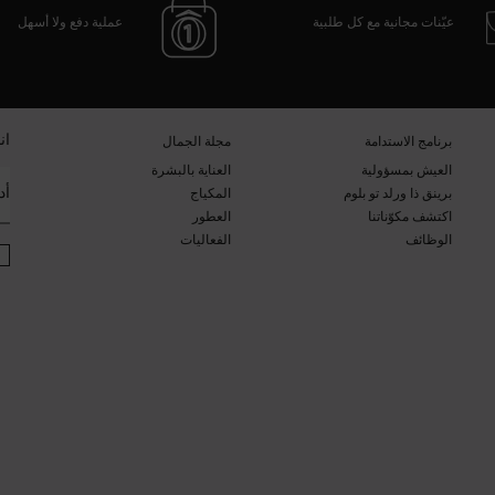
عيّنات مجانية مع كل طلبية
عملية دفع ولا أسهل
ان
برنامج الاستدامة​
مجلة الجمال​
العيش بمسؤولية
العناية بالبشرة​
أد
برينق ذا ورلد تو بلوم​​
المكياج​
اكتشف مكوّناتنا​
العطور​
الوظائف
الفعاليات​