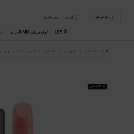
﷼ - SA (AR)
المتاجر
خدمة العملاء
LES Ô
لونجيفيتي MD الجديد
اط
المحتوى الرئيسي
الرئسية الصفحة
العروض
Test LC
أحمر الشفاه لابسولو رو
30% خصم