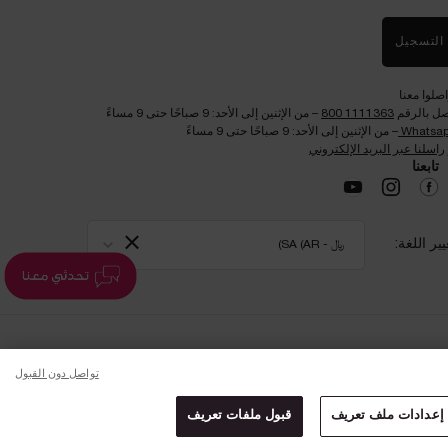
التسجيل
اصلوا معنا
صل بالرقم
1111363 800
– من الإثنين إلى الأحد: 9 صباحًا حتى 9 مساءً
Whatsa
– من الإثنين إلى الأحد: 9 صباحًا حتى 9 مساءً
راسلنا عبر البريد الإلكتروني
تابعنا​
×
يير اللغة:
﷼ - SA (AR)
تواصل دون القبول
إعدادات ملف تعريف
قبول ملفات تعريف