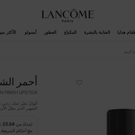
قام هدايا
العناية بالبشرة
المكياج
العطور
أبسولو ​
الأكثر مبيع
ج كريم
أحمر الشف
N FINISH LIPSTICK
ألوانٌ تعبّر عنك. دع
الشهير الذي يطلّ الآن 