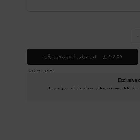
المخزون، 262 Imprévu
242.00 ﷼
غير متوفّر - أبلغوني فور توفّره
WHEN THE أحمر الشفاه لابسولو روج كريم IS AVAILABLE
نفد من المخزون
Exclusive 
Lorem ipsum dolor sim amet lorem ipsum dolor sim