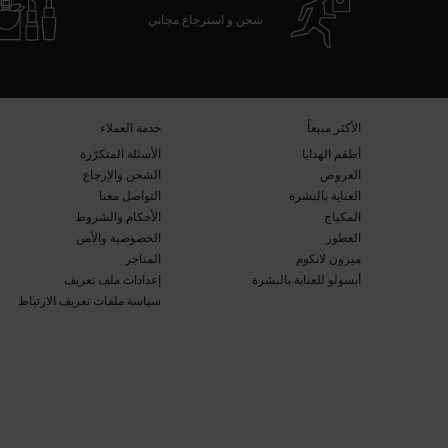
شحن و استرجاع مجاني
تصفّح التذييل
​الأكثر مبيعاً​
خدمة العملاء​
أطقم الهدايا​
الأسئلة المتكرّرة​
العروض​
الشحن والإرجاع​
العناية بالبشرة​
التواصل معنا​
المكياج​
الأحكام والشروط​
العطور​
الخصوصية والأمن​
ميزون لانكوم​
المتاجر​
أبسولو للعناية بالبشرة​
إعدادات ملف تعريف
سياسة ملفات تعريف الارتباط