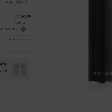
242.00 ﷼
اختر Color
تحديد النوع
262 Imprévu
أنواع المنتج غير متوفرة في 
الكمية
+
−
offer
 amet
أحمر الشفاه لابسولو روج كريم - تكبير الصورة