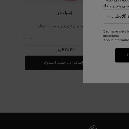
حدة الأمريكية ؟
مي بتغيير بلدك
إيدول ناو
عطر أو دو بارفان يعبق بنفحات الأزهار
اختر حجماً
Get more detail
questions
about internatio
574.00 ﷼
ة
يروم أبسولو
الإضافة إلى حقيبة التسوق
إيدول ناو