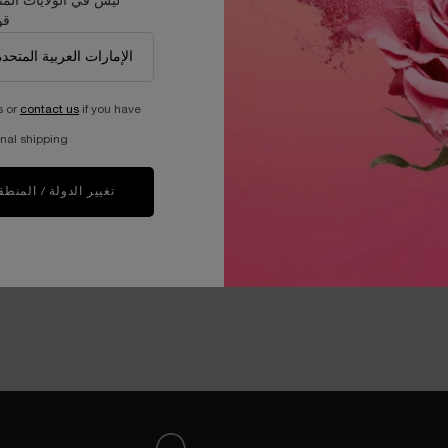
ليس في الولايات المت
قو
سيروم لاش ريفيتالايزنغ
سيروم أبسولو
روم لترطيب الرموش وتجديدها
مركّز فعّال
حجم واحد متاح
s or
contact us
if you have
لون:
أبيض
30 مل
nal shipping.
أبيض color for سيروم لاش ريفيتالايزنغ, 1 of 1
Selected
210.00 ﷼
1,612.00 ﷼
تغيير الدولة / المنطق
بل لإعادة التعبئة
الإضافة إلى حقيبة التسوق
سيروم لاش ريفيتالايزنغ
الإضافة إلى حقيبة التسوق
س