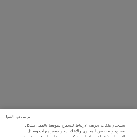
الخاصة بها.
التسجيل
تواصلوا معنا
اتصل بالرقم
1111363 800
– من الإثنين إلى الأحد: 9 صباحًا حتى 9 مساءً
Whatsapp
– من الإثنين إلى الأحد: 9 صباحًا حتى 9 مساءً
أو
راسلنا عبر البريد الإلكتروني
تغيير اللغة:
﷼ - SA (AR)
×
تواصل دون القبول
نستخدم ملفات تعريف الارتباط للسماح لموقعنا بالعمل بشكل
صحيح، ولتخصيص المحتوى والإعلانات، ولتوفير ميزات وسائل
© Lancôme 2026