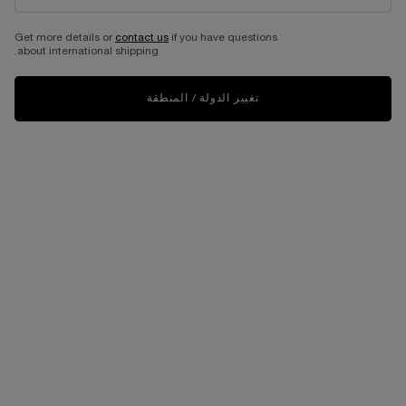
Get more details or
contact us
if you have questions
about international shipping.
تغيير الدولة / المنطقة
Ô ZENITH
VIRTUAL TRY-ON