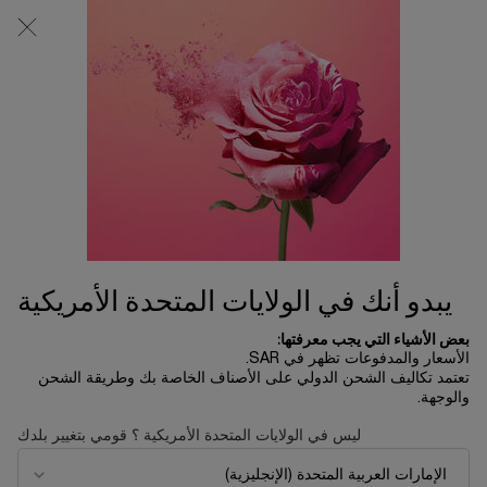
0
0 product in cart
المتاجر
عربة
التسوق
المحتوى الرئيسي
الخاصة
بي
الرئسية الصفحة
العطور
Ô ZENITH
492.00 ﷼
متوفر
مدعوم بخبرة لانكوم، يمنحكِ أو زينيث إحساسًا متجددًا بالبهجة! بتركيبة
مشرقة تنبض بنفحات الياسمين ... ...
قراءة الوصف الكامل
يبدو أنك في الولايات المتحدة الأمريكية
بعض الأشياء التي يجب معرفتها:
الأسعار والمدفوعات تظهر في SAR.
تعتمد تكاليف الشحن الدولي على الأصناف الخاصة بك وطريقة الشحن
والوجهة.
LIMITED EDITION
ليس في الولايات المتحدة الأمريكية ؟ قومي بتغيير بلدك