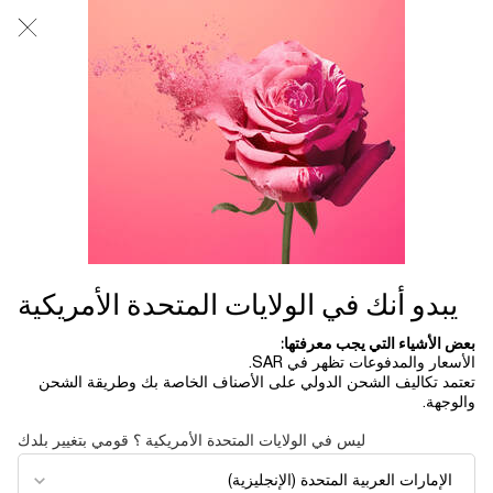
0
0 product in cart
المتاجر
عربة
التسوق
المحتوى الرئيسي
الخاصة
بي
...
تشكيلة لانكوم
أطقم العطور
طقم إيدول باور لو دي بارفان إنستنس
50 مل
622.00 ﷼
متوفر
في عيد الأم هذا العام، تدعوكِ لانكوم لإعادة اكتشاف سحر الطفولة
في مكانٍ تنبض فيه الأحلام بالحياة. في ...
قراءة الوصف الكامل
يبدو أنك في الولايات المتحدة الأمريكية
بعض الأشياء التي يجب معرفتها:
الأسعار والمدفوعات تظهر في SAR.
تعتمد تكاليف الشحن الدولي على الأصناف الخاصة بك وطريقة الشحن
والوجهة.
ليس في الولايات المتحدة الأمريكية ؟ قومي بتغيير بلدك
LIMITED EDITION