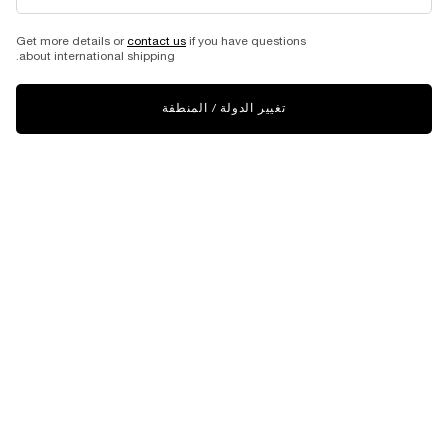
Get more details or
contact us
if you have questions
about international shipping.
تغيير الدولة / المنطقة
VIRTUAL TRY-ON
طقم إيدول باور لو دي بارفان إنس