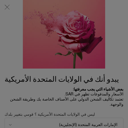
0
0 product in cart
المتاجر
عربة
التسوق
المحتوى الرئيسي
الخاصة
بي
الرئسية الصفحة
اطقام هدايا
مجموعة لا في إيه بيل 50 مل
382.20 ﷼
نفد من المخزون
546.00 ﷼
السعر القديم
السعر الجديد
احتفلي هذا الموسم مع لانكوم في رحلة ساحرة من باريس إلى
السعادة، بمناسبة مرور 90 عامًا على لحظات الجم ...
قراءة الوصف
الكامل
يبدو أنك في الولايات المتحدة الأمريكية
بعض الأشياء التي يجب معرفتها:
الأسعار والمدفوعات تظهر في SAR.
تعتمد تكاليف الشحن الدولي على الأصناف الخاصة بك وطريقة الشحن
والوجهة.
ليس في الولايات المتحدة الأمريكية ؟ قومي بتغيير بلدك
LIMITED EDITION