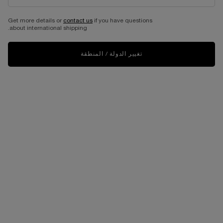
Get more details or
contact us
if you have questions
about international shipping.
تغيير الدولة / المنطقة
VIRTUAL TRY-ON
مجموعة لا في إيه بيل 50 مل