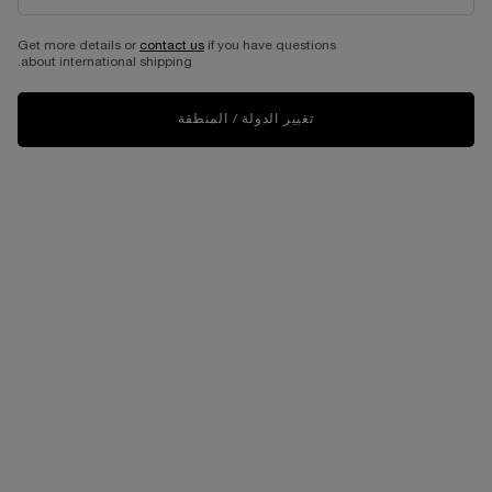
Get more details or
contact us
if you have questions
about international shipping.
تغيير الدولة / المنطقة
One حجماً only
طقم الهدايا
Selected
, 1 of 1