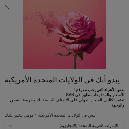
0
0 product in cart
المتاجر
عربة
التسوق
المحتوى الرئيسي
الخاصة
بي
الرئسية الصفحة
اطقام هدايا
طقم إيريزستبل ليب الثنائي
LIP SET WITH LIP IDÔLE BUTTERGLOW™ & LIP IDÔLE SHAPER
173.00 ﷼
يبدو أنك في الولايات المتحدة الأمريكية
بعض الأشياء التي يجب معرفتها:
الأسعار والمدفوعات تظهر في SAR.
NEW
تعتمد تكاليف الشحن الدولي على الأصناف الخاصة بك وطريقة الشحن
والوجهة.
ليس في الولايات المتحدة الأمريكية ؟ قومي بتغيير بلدك