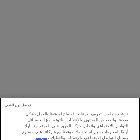
التسجيل
تواصلوا معنا
اتصل بالرقم
1111363 800
– من الإثنين إلى الأحد: 9 صباحًا حتى 9 مساءً
Whatsapp
– من الإثنين إلى الأحد: 9 صباحًا حتى 9 مساءً
أو
راسلنا عبر البريد الإلكتروني
تغيير اللغة:
﷼ - SA (AR)
×
تواصل دون القبول
نستخدم ملفات تعريف الارتباط للسماح لموقعنا بالعمل بشكل
صحيح، ولتخصيص المحتوى والإعلانات، ولتوفير ميزات وسائل
© Lancôme 2026
التواصل الاجتماعي ولتحليل حركة المرور على الموقع. ونشارك
أيضًا المعلومات حول استخدامك موقعنا مع شركائنا على مستوى
وسائل التواصل الاجتماعي والإعلانات والتحليلات.
سياسة