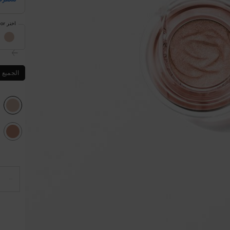
اختر Color
تحديد النوع
الجميع
lected
01 NUDE DUSK, 1 of 12
lected
10 CELESTIAL SPARK, 9 of 12
−