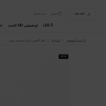
﷼ - SA (AR)
المتاجر
خدمة العملاء
LES Ô
لونجيفيتي MD الجديد
اط
المحتوى الرئيسي
الرئسية الصفحة
المكياج
ظل العيون آيدول ديمنشن مونو
NEW