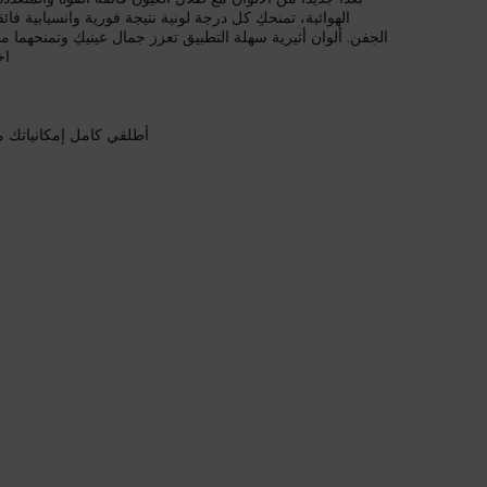
الهوائية، تمنحكِ كل درجة لونية نتيجة فورية وانسيابية ف
الجفن. ألوان أثيرية سهلة التطبيق تعزز جمال عينيكِ وتمنحهما مظه
اخ
أطلقي كامل إمكانياتك م