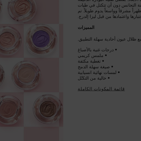
ائقة التجانس دون أن تتكتل في طيات
راً مشرقاً وواسعاً يدوم طويلاً. تم
تبارها واعتمادها من قبل ليزا إلدرج.
المميزات
ع ظلال عيون أحادية سهلة التطبيق.
• درجات غنية بالأصباغ
• ملمس كريمي
• تغطية مكثفة
• صيغة سهلة الدمج
• لمسات نهائية انسيابية
• خالية من التكتّل
قائمة المكونات الكاملة