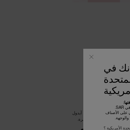
أنك في
لمتحدة
نطلاقة نحو
مريكية
بُعدٍ جديدٍ
ها:
SA.
ي على الأصناف
وعة ظلال العيون الكونية آيدول
الوجهة.
مونو وتألقّي بإشراقة ساحرة.
حدة الأمريكية ؟