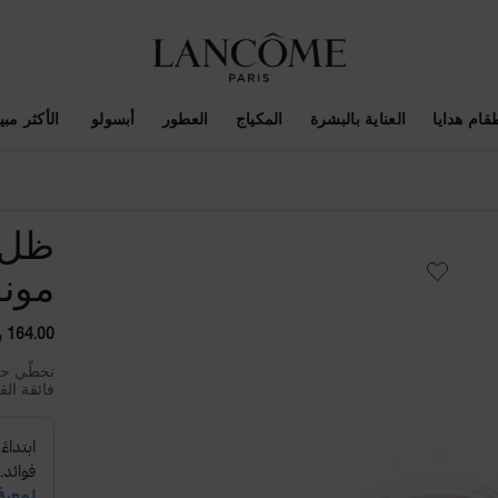
قام هدايا
العناية بالبشرة
المكياج
العطور
أبسولو ​
الأكثر مبيع
ظل ا
مونو
164.00 ﷼
تخطّي حدو
فائقة الق