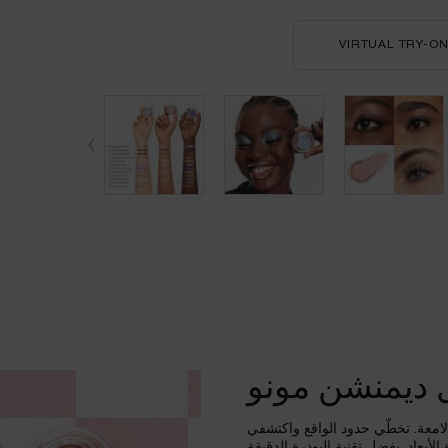
VIRTUAL TRY-O
ظل العيون آيدول ديمنشن مونو
 ديمنشن مونو
 لامعة. تخطّي حدود الواقع واكتشفي
 الأبعاد. بفضل تقنية البودرة الدقيقة