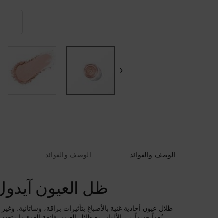
N
PDP Tabs
الوصف والفوائد
الوصف والفوائد
ظل العيون آيدول
ظلال عيون أحادية غنية بالأصباغ بتأثيرات براقة، وساتانية، وغير
بُعداً جديداً من الألوان مع ظلال العيون فائقة القوة والمتعددة