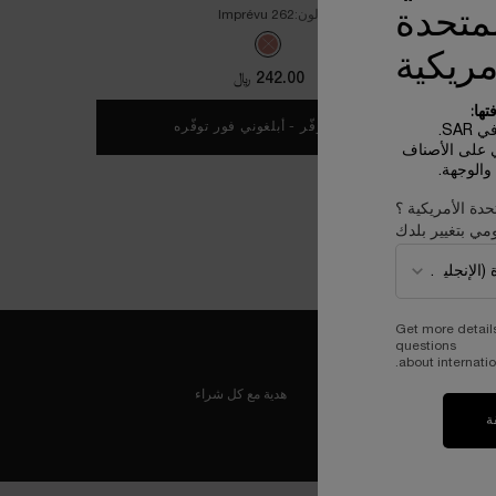
لمتحدة
لون:
262 Imprévu
One colour available
Selected
The product variation is out of stock, 262 Imprévu color for أحمر الشفاه ل
مريكية
242.00 ﷼
ها:
غير متوفّر - أبلغوني فور توفّره
WHEN THE أحمر الشفاه لابسولو روج كريم IS AVAILABLE
SA.
ي على الأصناف
الوجهة.
حدة الأمريكية ؟
مي بتغيير بلدك
Get more detail
questions
about internatio
هدية مع كل شراء
ة