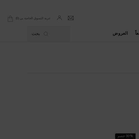
0
عربة التسوق الخاصة بي
0 product in cart
اً
العروض
بحث
30% خصم
الأكثر