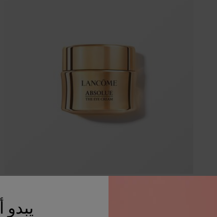
كريم العيون أبسولو
يبدو 
كريم أبسولو المجدّد للعيون