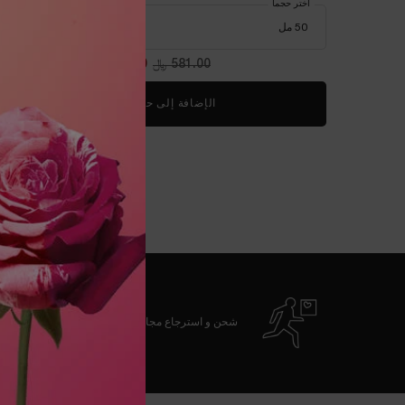
اختر حجماً
581.00 ﷼
السعر القديم
406.70 ﷼
السعر الجديد
الإضافة إلى حقيبة التسوق
سيروم أدفانسد ج
شحن و استرجاع مجاني
تصفّح التذييل