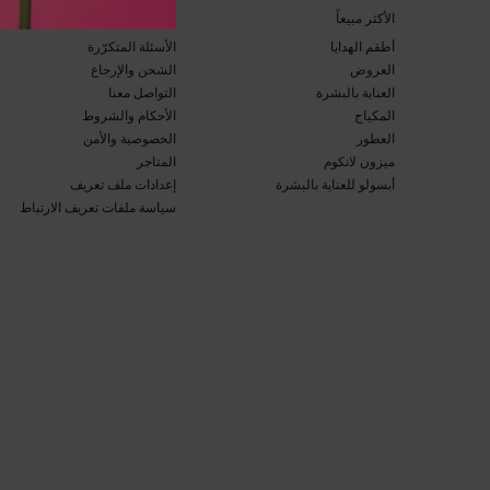
​الأكثر مبيعاً​
خدمة العملاء​
أطقم الهدايا​
الأسئلة المتكرّرة​
العروض​
الشحن والإرجاع​
العناية بالبشرة​
التواصل معنا​
المكياج​
الأحكام والشروط​
العطور​
الخصوصية والأمن​
ميزون لانكوم​
المتاجر​
أبسولو للعناية بالبشرة​
إعدادات ملف تعريف
سياسة ملفات تعريف الارتباط