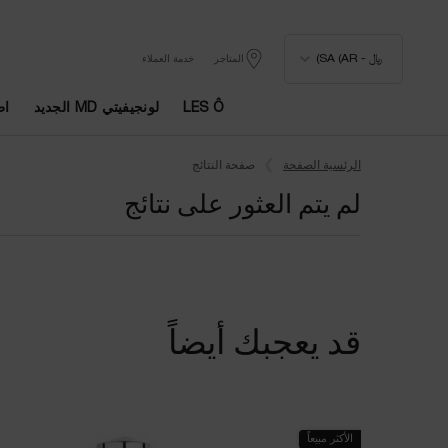
﷼ - SA (AR)
المتاجر
خدمة العملاء
LES Ô
لونجيفيتي MD الجديد
اط
المحتوى الرئيسي
الرئسية الصفحة
صفحة النتائج
لم يتم العثور على نتائج
قد يعجبك أيضاً
الأكثر مبيعاً