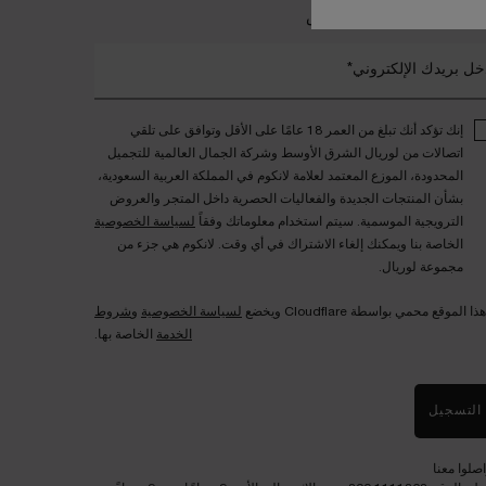
ضمي إلى عالم لانكوم الخاص
خل بريدك الإلكتروني*
إنك تؤكد أنك تبلغ من العمر 18 عامًا على الأقل وتوافق على تلقي
اتصالات من لوريال الشرق الأوسط وشركة الجمال العالمية للتجميل
المحدودة، الموزع المعتمد لعلامة لانكوم في المملكة العربية السعودية،
بشأن المنتجات الجديدة والفعاليات الحصرية داخل المتجر والعروض
الترويجية الموسمية. سيتم استخدام معلوماتك وفقاً
لسياسة الخصوصية
الخاصة بنا ويمكنك إلغاء الاشتراك في أي وقت. لانكوم هي جزء من
مجموعة لوريال.
هذا الموقع محمي بواسطة Cloudflare ويخضع
لسياسة الخصوصية
و
شروط
الخدمة
الخاصة بها.
التسجيل
اصلوا معنا