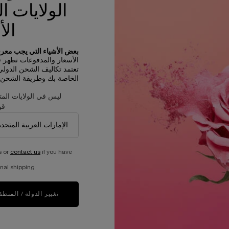
حجم واحد متاح
الولايات ا
20 مل
الأ
644.00 ﷼
بعض الأشياء التي يجب معرفت
ينيفيك
غير متوفّر - أبلغوني فور توفّره
WHEN THE كريم العيون أبسولو IS AVAILABLE
الأسعار والمدفوعات تظهر في R
تعتمد تكاليف الشحن الدول
الخاصة بك وطريقة الشحن و
ليس في الولايات المت
قو
s or
contact us
if you have
nal shipping.
عيّنات مجانية مع كل طلبية
عملية دفع ولا أسهل
تغيير الدولة / المنطق