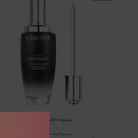
سيروم أدفانسد جينيفيك
سيروم للوجه معزّز للشباب