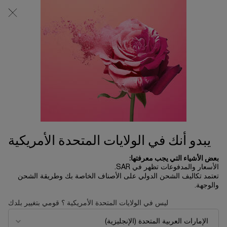
0
0 product in cart
المتاجر
عربة
التسوق
المحتوى الرئيسي
الخاصة
بي
تسوق الكل
الرئسية الصفحة
تخفيضات الربيع 🌺
ترتيب حسب
ترتيب حسب
4 منتجات
ترتيب حسب
تصفية
FILTER MENU
LIMITED
EDITION
يبدو أنك في الولايات المتحدة الأمريكية
NEW
REFILLABLE
بعض الأشياء التي يجب معرفتها:
الأسعار والمدفوعات تظهر في SAR.
BEST
SELLER
تعتمد تكاليف الشحن الدولي على الأصناف الخاصة بك وطريقة الشحن
والوجهة.
ليس في الولايات المتحدة الأمريكية ؟ قومي بتغيير بلدك