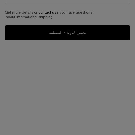
عطر إيدول و لا في إيه بيل
طقم إطلالة العيون إيدول 50 مل
Get more details or
contact us
if you have questions
about international shipping.
بإصدار محدود بمناسبة الأعياد للعام 2024
حجم واحد متاح
طقم الهدايا
تغيير الدولة / المنطقة
1,560.00 ﷼
546.00 ﷼
الحصول على الروتين
عطر إيدول و لا في إيه بيل
غير متوفّر - أبلغوني فور توفّره
WHEN THE طقم إطلالة العيون إيدول 50 مل IS AVAILABLE
LIMITED
LIMITED
EDITION
EDITION
NEW
NEW
BEST
BEST
SELLER
SELLER