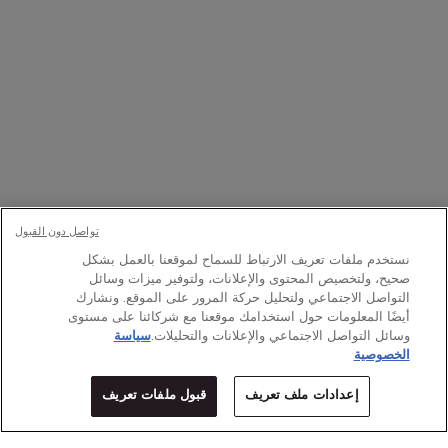
تواصلوا معنا
اتصل بالرقم
1111363 800
– من الإثنين إلى الأحد: 9 صباحًا حتى 9 مساءً
Whatsapp
– من الإثنين إلى الأحد: 9 صباحًا حتى 9 مساءً
أو
راسلنا عبر البريد الإلكتروني
تغيير اللغة:
﷼ - SA (AR)
×
تواصل دون القبول
نستخدم ملفات تعريف الارتباط للسماح لموقعنا بالعمل بشكل
صحيح، ولتخصيص المحتوى والإعلانات، ولتوفير ميزات وسائل
© Lancôme 2026
التواصل الاجتماعي ولتحليل حركة المرور على الموقع. ونشارك
أيضًا المعلومات حول استخدامك موقعنا مع شركائنا على مستوى
وسائل التواصل الاجتماعي والإعلانات والتحليلات.
سياسة
الخصوصية
إعدادات ملف تعريف
قبول ملفات تعريف
المتاجر
عروض خاصة
0