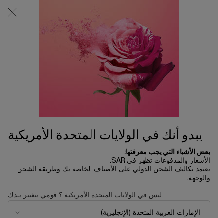
0
0 product in cart
المتاجر
عربة
التسوق
المحتوى الرئيسي
الخاصة
بي
العناية بالبشرة
...
تخفيضات الربيع 🌺
تسوق الكل
ترتيب حسب
ترتيب حسب
1 منتج
ترتيب حسب
تصفية
FILTER MENU
LIMITED
EDITION
يبدو أنك في الولايات المتحدة الأمريكية
NEW
BEST
بعض الأشياء التي يجب معرفتها:
SELLER
الأسعار والمدفوعات تظهر في SAR.
تعتمد تكاليف الشحن الدولي على الأصناف الخاصة بك وطريقة الشحن
والوجهة.
ليس في الولايات المتحدة الأمريكية ؟ قومي بتغيير بلدك