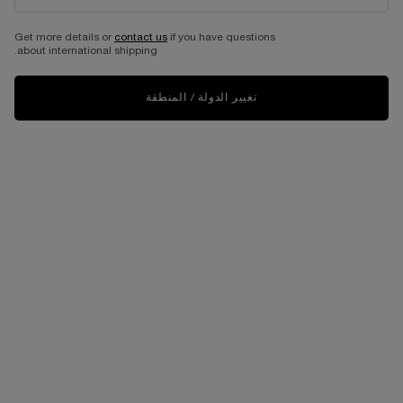
طقم رينيرجي للعناية بالبشرة
Get more details or
contact us
if you have questions
about international shipping.
HOLIDAY LIMITED EDITION 2024
حجم واحد متاح
طقم الهدايا
تغيير الدولة / المنطقة
552.00 ﷼
غير متوفّر - أبلغوني فور توفّره
WHEN THE طقم رينيرجي للعناية بالبشرة IS AVAILABLE
العودة إلى تسوق الكل
شحن و استرجاع مجاني
عيّنات مجانية مع كل طلبية
عملية دفع ولا أسهل
هدية مع كل شراء