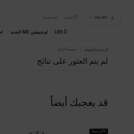
﷼ - SA (AR)
المتاجر
خدمة العملاء
LES Ô
لونجيفيتي MD الجديد
اط
المحتوى الرئيسي
الرئسية الصفحة
صفحة النتائج
لم يتم العثور على نتائج
قد يعجبك أيضاً
الأكثر مبيعاً