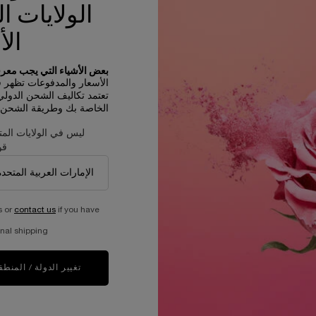
حجم واحد متاح
الولايات ا
20 مل
الأ
644.00 ﷼
بعض الأشياء التي يجب معرفت
ينيفيك
غير متوفّر - أبلغوني فور توفّره
WHEN THE كريم العيون أبسولو IS AVAILABLE
الأسعار والمدفوعات تظهر في R
تعتمد تكاليف الشحن الدول
الخاصة بك وطريقة الشحن و
ليس في الولايات المت
قو
s or
contact us
if you have
nal shipping.
عيّنات مجانية مع كل طلبية
عملية دفع ولا أسهل
تغيير الدولة / المنطق