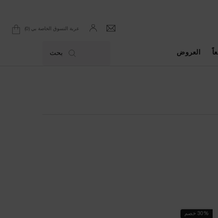
0
عربة التسوق الخاصة بي
0 product in cart
اً
العروض
بحث
30% خصم
الأكثر