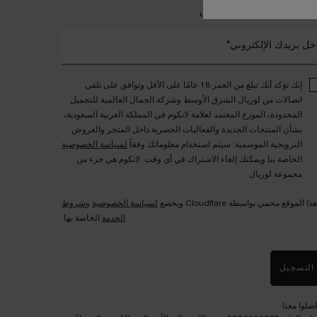
ضمي إلى عالم لانكوم الخاص
خل بريدك الإلكتروني*
إنك تؤكد أنك تبلغ من العمر 18 عامًا على الأقل وتوافق على تلقي
اتصالات من لوريال الشرق الأوسط وشركة الجمال العالمية للتجميل
المحدودة، الموزع المعتمد لعلامة لانكوم في المملكة العربية السعودية،
بشأن المنتجات الجديدة والفعاليات الحصرية داخل المتجر والعروض
الترويجية الموسمية. سيتم استخدام معلوماتك وفقاً
لسياسة الخصوصية
الخاصة بنا ويمكنك إلغاء الاشتراك في أي وقت. لانكوم هي جزء من
مجموعة لوريال.
هذا الموقع محمي بواسطة Cloudflare ويخضع
لسياسة الخصوصية
و
شروط
الخدمة
الخاصة بها.
التسجيل
اصلوا معنا