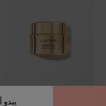
كريم العيون أبسولو
يبدو 
كريم أبسولو المجدّد للعيون