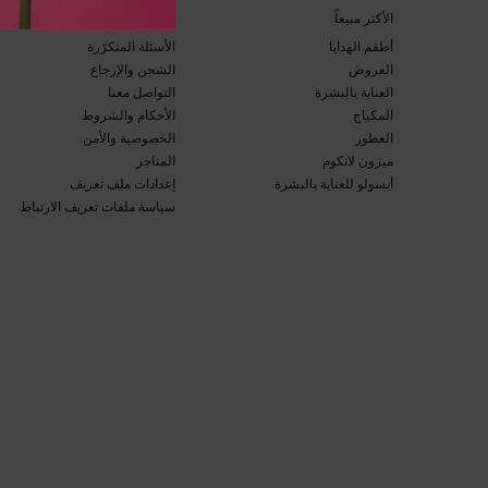
​الأكثر مبيعاً​
خدمة العملاء​
أطقم الهدايا​
الأسئلة المتكرّرة​
العروض​
الشحن والإرجاع​
العناية بالبشرة​
التواصل معنا​
المكياج​
الأحكام والشروط​
العطور​
الخصوصية والأمن​
ميزون لانكوم​
المتاجر​
أبسولو للعناية بالبشرة​
إعدادات ملف تعريف
سياسة ملفات تعريف الارتباط