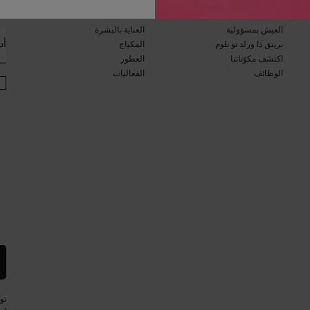
ان
برنامج الاستدامة​
مجلة الجمال​
العيش بمسؤولية
العناية بالبشرة​
أد
برينق ذا ورلد تو بلوم​​
المكياج​
اكتشف مكوّناتنا​
العطور​
الوظائف
الفعاليات​
تو