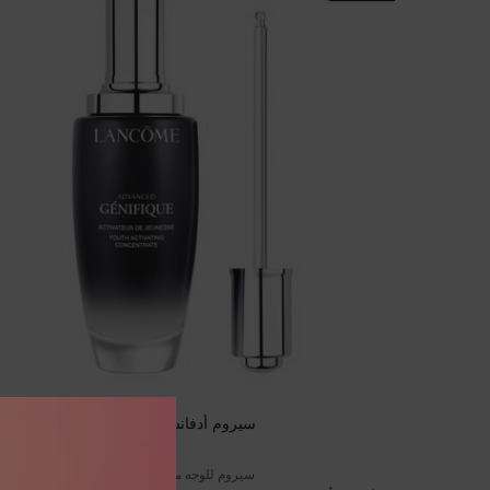
سيروم أدفانسد جينيفيك
سيروم للوجه معزّز للشباب