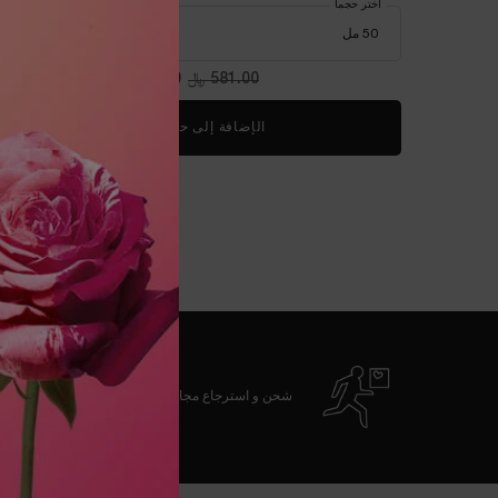
اختر حجماً
581.00 ﷼
السعر القديم
406.70 ﷼
السعر الجديد
الإضافة إلى حقيبة التسوق
سيروم أدفانسد ج
شحن و استرجاع مجاني
تصفّح التذييل