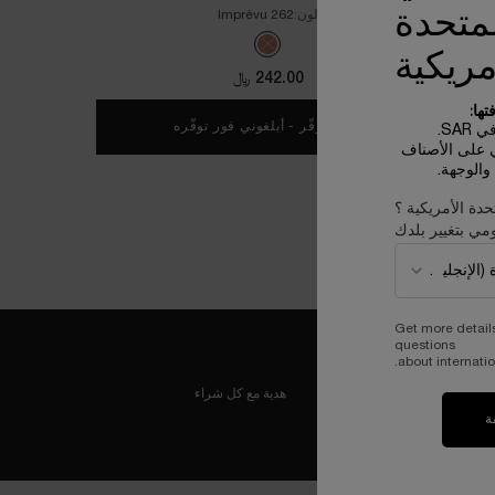
لمتحدة
لون:
262 Imprévu
One colour available
Selected
The product variation is out of stock, 262 Imprévu color for أحمر الشفاه ل
مريكية
242.00 ﷼
ها:
غير متوفّر - أبلغوني فور توفّره
WHEN THE أحمر الشفاه لابسولو روج كريم IS AVAILABLE
SA.
ي على الأصناف
الوجهة.
حدة الأمريكية ؟
مي بتغيير بلدك
Get more detail
questions
about internatio
هدية مع كل شراء
ة