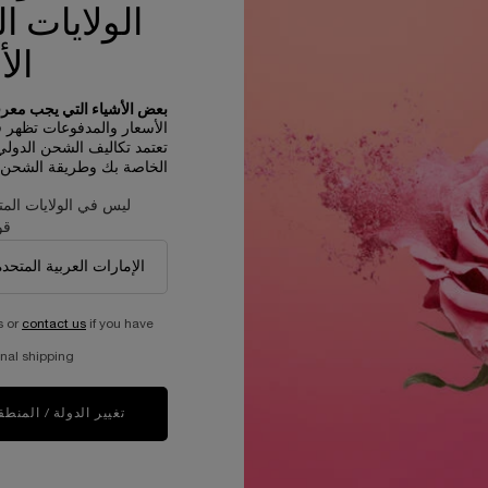
حجم واحد متاح
الولايات ا
20 مل
الأ
644.00 ﷼
بعض الأشياء التي يجب معرفت
ينيفيك
غير متوفّر - أبلغوني فور توفّره
WHEN THE كريم العيون أبسولو IS AVAILABLE
الأسعار والمدفوعات تظهر في R
تعتمد تكاليف الشحن الدول
الخاصة بك وطريقة الشحن و
ليس في الولايات المت
قو
s or
contact us
if you have
nal shipping.
عيّنات مجانية مع كل طلبية
عملية دفع ولا أسهل
تغيير الدولة / المنطق