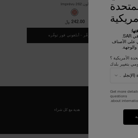
لمتحدة
لون:
262 Imprévu
One colour available
Selected
The product variation is out of stock, 262 Imprévu color for أحمر الشفاه ل
مريكية
242.00 ﷼
ها:
غير متوفّر - أبلغوني فور توفّره
WHEN THE أحمر الشفاه لابسولو روج كريم IS AVAILABLE
SA.
ي على الأصناف
الوجهة.
حدة الأمريكية ؟
مي بتغيير بلدك
Get more detail
questions
about internatio
هدية مع كل شراء
ة