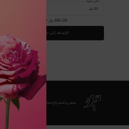
اختر حجماً
581.00 ﷼
السعر القديم
406.70 ﷼
السعر الجديد
الإضافة إلى حقيبة التسوق
سيروم أدفانسد ج
شحن و استرجاع مجاني
تصفّح التذييل