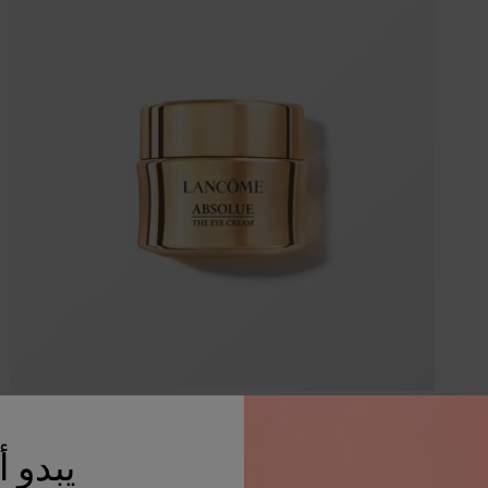
كريم العيون أبسولو
يبدو 
كريم أبسولو المجدّد للعيون