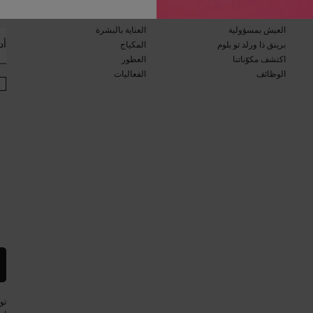
ان
برنامج الاستدامة​
مجلة الجمال​
العيش بمسؤولية
العناية بالبشرة​
أد
برينق ذا ورلد تو بلوم​​
المكياج​
اكتشف مكوّناتنا​
العطور​
الوظائف
الفعاليات​
تو