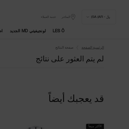
﷼ - SA (AR)
المتاجر
خدمة العملاء
LES Ô
لونجيفيتي MD الجديد
اط
المحتوى الرئيسي
الرئسية الصفحة
صفحة النتائج
لم يتم العثور على نتائج
قد يعجبك أيضاً
الأكثر مبيعاً