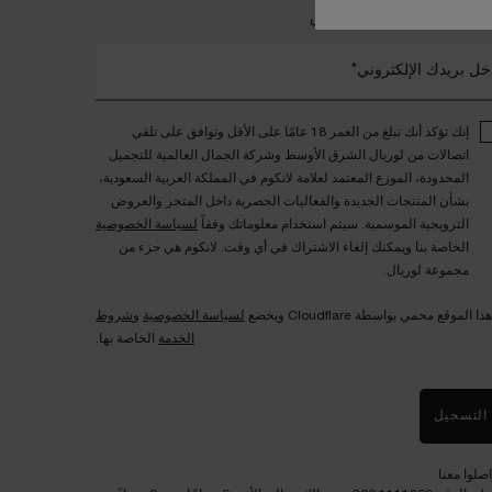
ضمي إلى عالم لانكوم الخاص
خل بريدك الإلكتروني*
إنك تؤكد أنك تبلغ من العمر 18 عامًا على الأقل وتوافق على تلقي
اتصالات من لوريال الشرق الأوسط وشركة الجمال العالمية للتجميل
المحدودة، الموزع المعتمد لعلامة لانكوم في المملكة العربية السعودية،
بشأن المنتجات الجديدة والفعاليات الحصرية داخل المتجر والعروض
الترويجية الموسمية. سيتم استخدام معلوماتك وفقاً
لسياسة الخصوصية
الخاصة بنا ويمكنك إلغاء الاشتراك في أي وقت. لانكوم هي جزء من
مجموعة لوريال.
هذا الموقع محمي بواسطة Cloudflare ويخضع
لسياسة الخصوصية
و
شروط
الخدمة
الخاصة بها.
التسجيل
اصلوا معنا