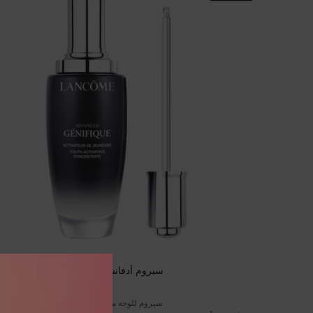
سيروم أدفانسد جينيفيك
سيروم للوجه معزّز للشباب