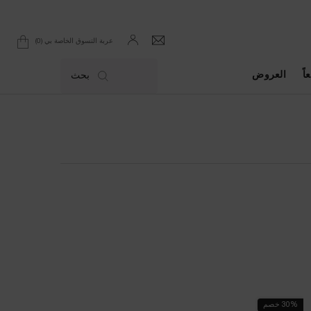
0
عربة التسوق الخاصة بي
0 product in cart
اً
العروض
بحث
30% خصم
الأكثر