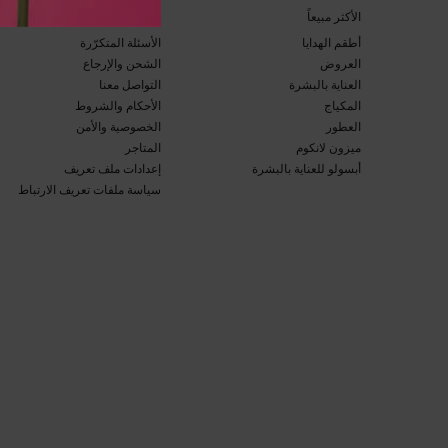
​الأكثر مبيعاً​
خدمة العملاء​
أطقم الهدايا​
الأسئلة المتكرّرة​
العروض​
الشحن والإرجاع​
العناية بالبشرة​
التواصل معنا​
المكياج​
الأحكام والشروط​
العطور​
الخصوصية والأمن​
ميزون لانكوم​
المتاجر​
أبسولو للعناية بالبشرة​
إعدادات ملف تعريف
سياسة ملفات تعريف الارتباط