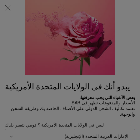
0
0 product in cart
المتاجر
عربة
التسوق
المحتوى الرئيسي
الخاصة
بي
LIPS
الرئسية الصفحة
Modiface
ترتيب حسب
ترتيب حسب
6 منتجات
ترتيب حسب
تصفية
FILTER MENU
30% خصم
30% خصم
يبدو أنك في الولايات المتحدة الأمريكية
بعض الأشياء التي يجب معرفتها:
الأسعار والمدفوعات تظهر في SAR.
تعتمد تكاليف الشحن الدولي على الأصناف الخاصة بك وطريقة الشحن
والوجهة.
ليس في الولايات المتحدة الأمريكية ؟ قومي بتغيير بلدك