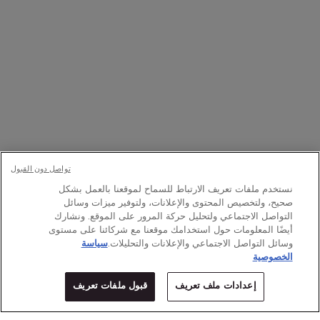
تواصلوا معنا
اتصل بالرقم
1111363 800
– من الإثنين إلى الأحد: 9 صباحًا حتى 9 مساءً
Whatsapp
– من الإثنين إلى الأحد: 9 صباحًا حتى 9 مساءً
أو
راسلنا عبر البريد الإلكتروني
تغيير اللغة:
﷼ - SA (AR)
×
تواصل دون القبول
نستخدم ملفات تعريف الارتباط للسماح لموقعنا بالعمل بشكل
صحيح، ولتخصيص المحتوى والإعلانات، ولتوفير ميزات وسائل
© Lancôme 2026
التواصل الاجتماعي ولتحليل حركة المرور على الموقع. ونشارك
أيضًا المعلومات حول استخدامك موقعنا مع شركائنا على مستوى
وسائل التواصل الاجتماعي والإعلانات والتحليلات.
سياسة
الخصوصية
إعدادات ملف تعريف
قبول ملفات تعريف
المتاجر
عروض خاصة
0